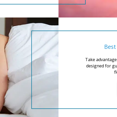
Best
Take advantage 
designed for gu
f