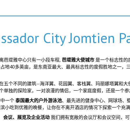
sador City Jomtien P
离芭堤雅中心只有一小段车程,
芭堤雅大使城市
是一个标志性的
村占地40多英亩，是东南亚最大、最具标志性的度假胜地之一，
在五个不同的建筑--海洋翼、花园翼、客栈翼、玛丽娜塔翼和大
个单独的探险家，一对浪漫的情侣，一个家庭度假，还是一个参
其中一个
泰国最大的户外游泳池
、最先进的健身中心、网球场、壁
海滨小吃到优雅的晚餐，让你在不离开酒店的情况下探索一个充
。
会议、展览及企业活动
我们拥有宽敞的会议厅和会议空间，可