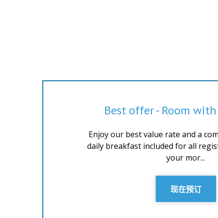
Best offer - Room with
Enjoy our best value rate and a com
daily breakfast included for all regi
your mor...
现在预订