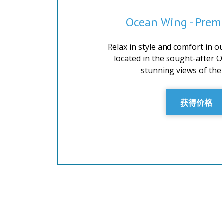
Ocean Wing - Prem
Relax in style and comfort in 
located in the sought-after 
stunning views of the 
获得价格