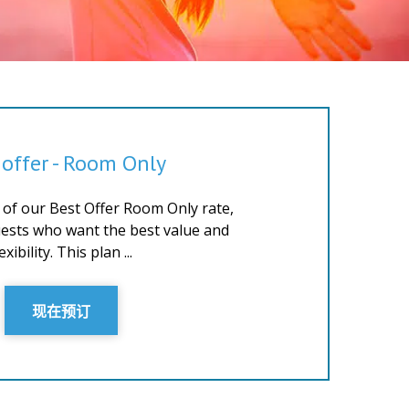
 offer - Room Only
of our Best Offer Room Only rate,
ests who want the best value and
lexibility. This plan ...
现在预订