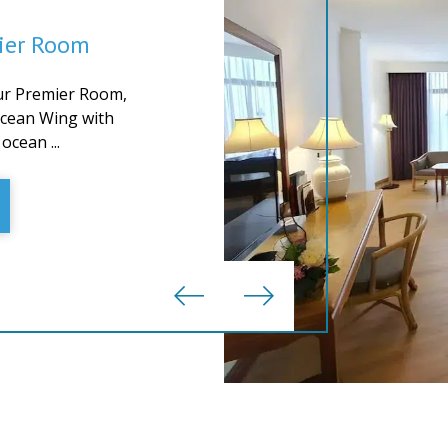
ier Room
our Premier Room,
Ocean Wing with
ocean ...