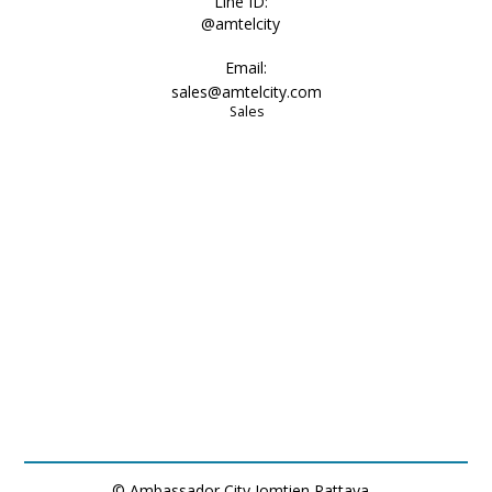
Line ID:
@amtelcity
Email:
sales@amtelcity.com
Sales
© Ambassador City Jomtien Pattaya