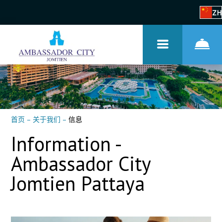
ZH
首页
–
关于我们
–
信息
Information -
Ambassador City
Jomtien Pattaya